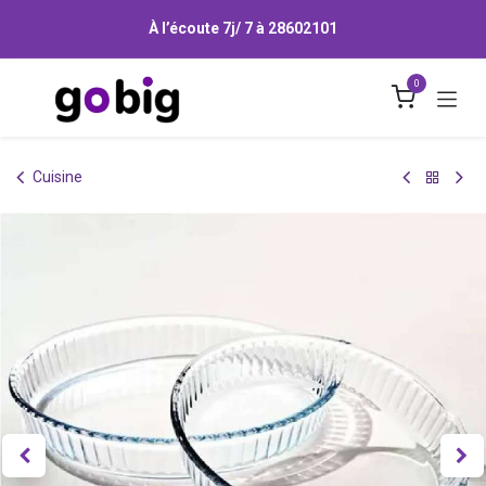
Se rendre au contenu
À l’écoute 7j/ 7 à
28602101
0
Cuisine