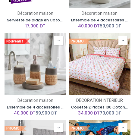
Décoration maison
Décoration maison
Serviette de plage en Coton - 150 x 75 cm
Ensemble de 4 accessoires de salle de bain en céramique GOLDEN HOUSE
17,000
DT
40,000
DT
59,900
DT
Nouveau !
PROMO
Décoration maison
DÉCORATION INTÉRIEUR
Ensemble de 4 accessoires de salle de bain en céramique GOLDEN HOUSE
Couette 2 Places 100 Coton 190x235Cm-flamant rose
40,000
DT
59,900
DT
34,000
DT
70,000
DT
PROMO
PROMO