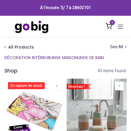
Se rendre au contenu
À l’écoute 7j/ 7 à
28602101
0
All Products
See All
DÉCORATION INTÉRIEUR
LINGE MAISON
LINGE DE BAIN
Shop
43 items found.
En rupture de stock
Nouveau !