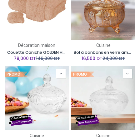
Décoration maison
Cuisine
Couette Caniche GOLDEN HOUSE 190 X 250 Cm-Beige
Bol à bonbons en verre ambré avec couvercle
79,000
DT
146,000
DT
16,500
DT
24,000
DT
PROMO
PROMO
Cuisine
Cuisine