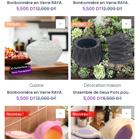
Bonbonnière en Verre RAYAN modèle Flower
Bonbonnière en Verre RAYAN modèle Oriental
5,500
DT
12,000
DT
5,500
DT
12,000
DT
PROMO
PROMO
Cuisine
Décoration maison
Bonbonnière en Verre RAYAN Modèle Bohemia
Ensemble de Deux Pots pour Plantes ou Pour Arrangement MOTIEV
5,500
DT
12,000
DT
5,000
DT
6,500
DT
Nouveau !
Nouveau !