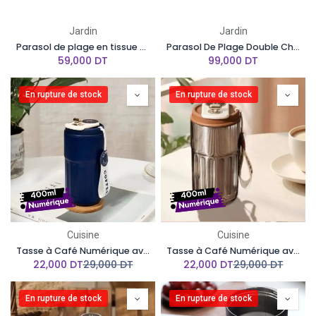
Jardin
Jardin
Parasol de plage en tissue anti UV - 2 Mètres- Multicolore
Parasol De Plage Double Chapeau 2,1 Mètres - En tissue anti UV
59,000
DT
99,000
DT
En rupture de stock
En rupture de stock
Cuisine
Cuisine
Tasse à Café Numérique avec Affichage de la Température LED, en Acier Inoxydable Bleu
Tasse à Café Numérique avec Affichage de la Température LED, en Acier Inoxydable Argentée
22,000
DT
29,000
DT
22,000
DT
29,000
DT
En rupture de stock
En rupture de stock