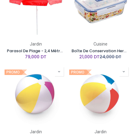
Jardin
Cuisine
Parasol De Plage - 2,4 Mètres - Couleur Unique
Boîte De Conservation Hermétique En Verre Rectangulaire Avec Couvercle LUMINARC- 197 CL
79,000
DT
21,000
DT
24,000
DT
PROMO
PROMO
Jardin
Jardin