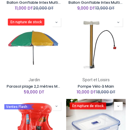
Ballon Gonflable Intex Multicolore Design mer - D 61 cm
Ballon Gonflable Intex Multicolore Design mer - D 51 cm
11,000
DT
20,000
DT
9,000
DT
13,900
DT
En rupture de stock
Jardin
Sport et Loisirs
Parasol plage 2,2 mètres Multicolore
Pompe Vélo à Main
59,000
DT
10,000
DT
18,000
DT
En rupture de stock
Ventes Flash