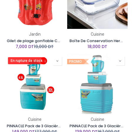
Jardin
Cuisine
Gilet de plage gonflable Cars - Rouge - 48 cm
Boîte De Conservation Hermétique En Verre Rectangulaire LUMINARC Avec Couvercle 122 CL
7,000
DT
19,000
DT
18,000
DT
En rupture de stock
PROMO
Cuisine
Cuisine
PINNACLE Pack de 3 Glacières isolé Portable - BPA Free - 32L/4.5L/2.5L
PINNACLE Pack de 3 Glacières isolé Portable - BPA Free - 25L/4.5L/2L
149,000
DT
177,000
DT
139,000
DT
167,000
DT