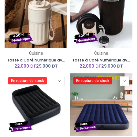
Cuisine
Cuisine
Tasse à Café Numérique avec Affichage de la Température LED, en Acier Inoxydable Beige
Tasse à Café Numérique avec Affichage de la Température LED en Acier Inoxydable Noir
22,000
DT
29,000
DT
22,000
DT
29,000
DT
En rupture de stock
En rupture de stock