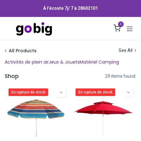
Se rendre au contenu
À l’écoute 7j/ 7 à
28602101
0
All Products
See All
Activités de plein air
Jeux & Jouets
Matériel Camping
Shop
29 items found.
En rupture de stock
En rupture de stock