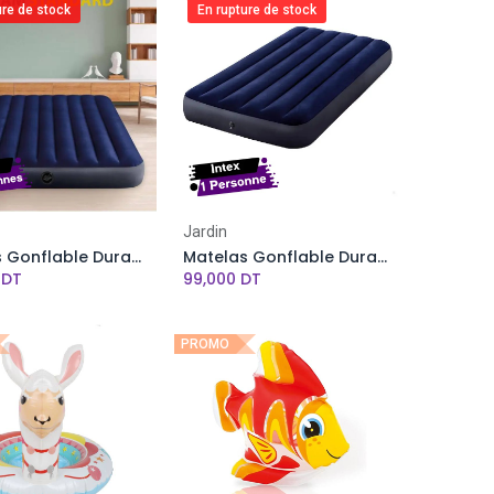
ure de stock
En rupture de stock
Jardin
Matelas Gonflable Dura-Beam Standard INTEX - 203 x 152 x 25 cm - 2 Personnes
Matelas Gonflable Dura-Beam Standard INTEX - 99 x 191 x 25cm - 1 Personne
DT
99,000
DT
PROMO