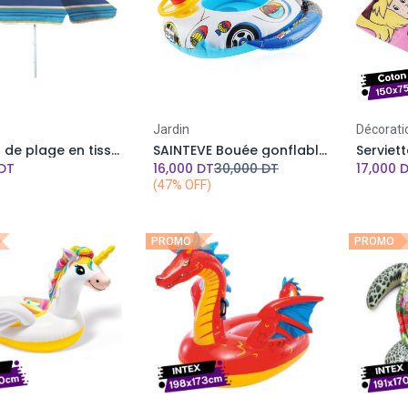
Jardin
Décorati
Parasol de plage en tissue anti UV - 2 Mètres- Multicolore
SAINTEVE Bouée gonflable avec Volant pour Bébé - 2-10 ans
DT
16,000
DT
30,000
DT
17,000
D
(47% OFF)
PROMO
PROMO