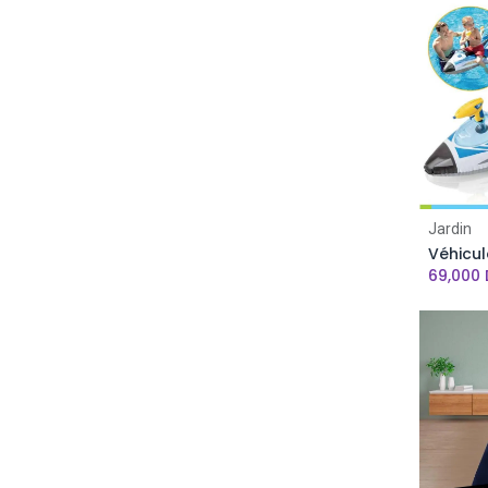
Pool Cruiser Voiture
Cars
Rose-dragée
PRINCESS
Rose-clair
HELLO KITY
Blanc
Violet
Jaune moutarde
Bleu ciel - rose
Jardin
orléans marron
flamant rose
69,000
orléans rose
plumes
orléans beige
Bleu roi-Noir
Gris-Noir
Beige-Noir