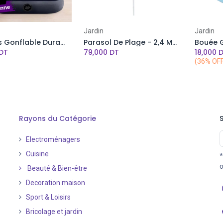
Add to Cart
Jardin
Jardin
Matelas Gonflable Dura-Beam Standard INTEX - 76 x 191 x 25 cm - 1 Personne
Parasol De Plage - 2,4 Mètres - Couleur Unique
DT
79,000
DT
18,000
D
(36% OF
Rayons du Catégorie
Electroménagers
Cuisine
*
o
Beauté & Bien-être
Decoration maison
Sport & Loisirs
Bricolage et jardin