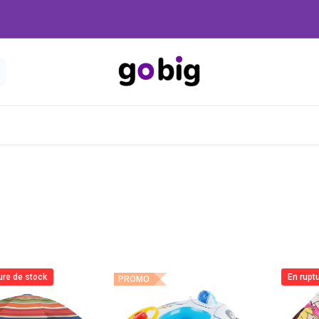
Nouveautés
Promo
-20 Dinars
Blog
ure de stock
En rupt
PROMO