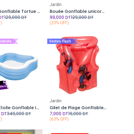
Add to Cart
Add to Cart
Jardin
Bouée Gonflable Tortue Aloha A Chevaucher INTEX 191 x 170 cm
Bouée Gonflable unicorne A Chevaucher INTEX 163x86cm
DT
129,000
DT
99,000
DT
129,000
DT
F)
(23% OFF)
Gratuite
Ventes Flash
Add to Cart
Add to Cart
Jardin
Piscine Étoile Gonflable INTEX- 229 x229 x 56 Cm
Gilet de Plage Gonflable Spider Man
0
DT
349,000
DT
7,000
DT
19,000
DT
F)
(63% OFF)