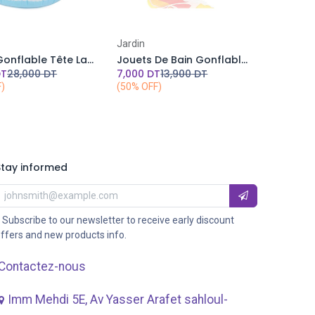
Add to Cart
Jardin
Bouée Gonflable Tête Lama pour Enfant
Jouets De Bain Gonflables Poisson Tropical- INTEX 24 cm x 24 cm
T
28,000
DT
7,000
DT
13,900
DT
F)
(50% OFF)
Stay informed
 Subscribe to our newsletter to receive early discount
ffers and new products info.
Contactez-nous
Imm Mehdi 5E, Av ​Yasser Arafet sahloul-