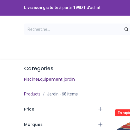
Se rendre au contenu
Livraison gratuite
à partir
199DT
d'achat
Catégories
Accueil
Boutique
Categories
Piscine
Equipement jardin
Products
Jardin
- 68 items
Price
En rupt
Marques