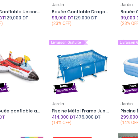
Add to Cart
Add to Cart
Jardin
Jardin
Bouée Gonflable Unicorne A Chevaucher INTEX 198 x 140 x 102 cm
Bouée Gonflable Dragon mystique A Chevaucher INTEX 198 x 173 cm
DT
129,000
DT
99,000
DT
129,000
DT
99,000
F)
(23% OFF)
(23% OF
Livraison Gratuite
Livraison 
Add to Cart
Jardin
Jardin
Intex Bouée gonflable avion à pistolet à eau -117 X 117cm -Rouge
Piscine Métal Frame Junior Rectangulaire 220 x 150 x 60 cm
DT
414,000
DT
479,000
DT
299,00
(14% OFF)
(14% OF