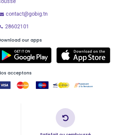
sousse
contact@gobig.tn
28602101
Download our apps
Nos acceptons
Satisfait ou remboursé