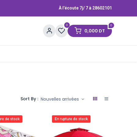
À l’écoute 7j/ 7 à
28602101
0
0
0,000
DT
Contactez-nous
Marques
Sort By :
Nouvelles arrivées
ure de stock
En rupture de stock