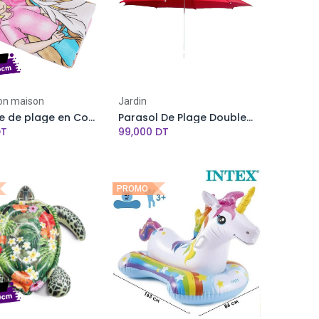
on maison
Jardin
Serviette de plage en Coton - 150 x 75 cm
Parasol De Plage Double Chapeau 2,1 Mètres - En tissue anti UV
T
99,000
DT
PROMO