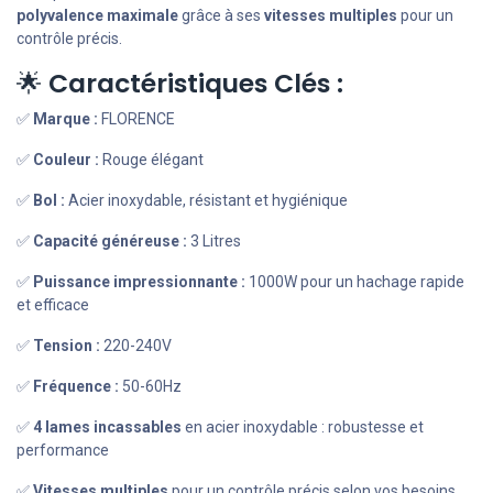
polyvalence maximale
grâce à ses
vitesses multiples
pour un
contrôle précis.
🌟
Caractéristiques Clés :
✅
Marque :
FLORENCE
✅
Couleur :
Rouge élégant
✅
Bol :
Acier inoxydable, résistant et hygiénique
✅
Capacité généreuse :
3 Litres
✅
Puissance impressionnante :
1000W pour un hachage rapide
et efficace
✅
Tension :
220-240V
✅
Fréquence :
50-60Hz
✅
4 lames incassables
en acier inoxydable : robustesse et
performance
✅
Vitesses multiples
pour un contrôle précis selon vos besoins