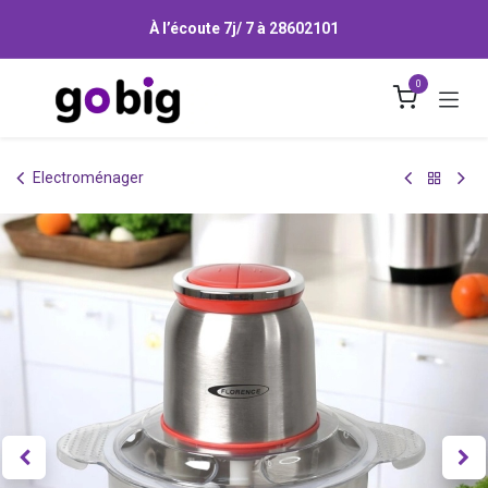
Se rendre au contenu
À l’écoute 7j/ 7 à
28602101
0
Electroménager