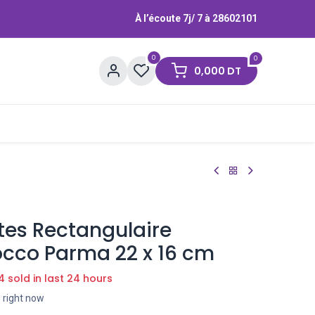
À l’écoute 7j/ 7 à
28602101
0
0
0,000
DT
Contactez-nous
Marques
ates Rectangulaire
occo Parma 22 x 16 cm
4 sold in last 24 hours
s right now