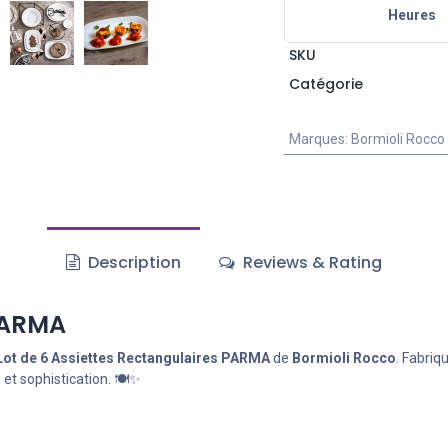
Heures
SKU
Catégorie
Marques
:
Bormioli Rocco
Description
Reviews & Rating
 PARMA
Lot de 6 Assiettes Rectangulaires PARMA
de
Bormioli Rocco
. Fabriq
 et sophistication. 🍽️✨