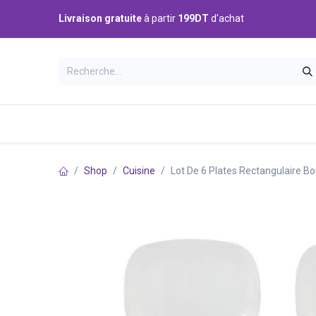
Se rendre au contenu
Livraison gratuite
à partir
199DT
d'achat
Catégories
Accueil
Boutique
Shop
Cuisine
Lot De 6 Plates Rectangulaire B