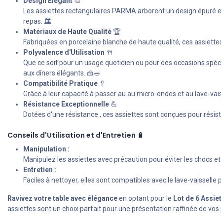
Design Élégant
🎨
Les assiettes rectangulaires PARMA arborent un design épuré et
repas. 🏛️
Matériaux de Haute Qualité
🏆
Fabriquées en porcelaine blanche de haute qualité, ces assiettes 
Polyvalence d'Utilisation
🍴
Que ce soit pour un usage quotidien ou pour des occasions spécial
aux dîners élégants. 🍰🥗
Compatibilité Pratique
🥄
Grâce à leur capacité à passer au au micro-ondes et au lave-vais
Résistance Exceptionnelle
💪
Dotées d'une résistance , ces assiettes sont conçues pour résiste
Conseils d'Utilisation et d'Entretien 🧴
Manipulation :
Manipulez les assiettes avec précaution pour éviter les chocs et 
Entretien :
Faciles à nettoyer, elles sont compatibles avec le lave-vaisselle 
Ravivez votre table avec élégance
en optant pour le
Lot de 6 Assi
assiettes sont un choix parfait pour une présentation raffinée de vos 