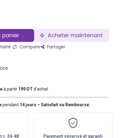
 panier
Acheter maintenant
uhaité
Compare
Partager
occo
te
à partir
199 DT
d'achat
ge
pendant
14 jours – Satisfait ou Remboursé.
tre:
24-48
Paiement sécurisé et garanti