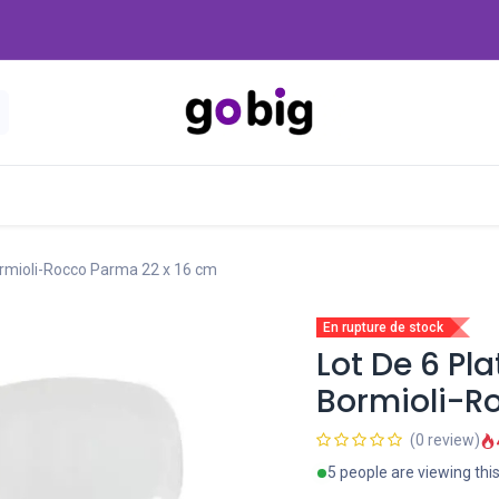
Nouveautés
Promo
-20 Dinars
Blog
ormioli-Rocco Parma 22 x 16 cm
En rupture de stock
Lot De 6 Pl
Bormioli-R
(0 review)
5 people are viewing thi