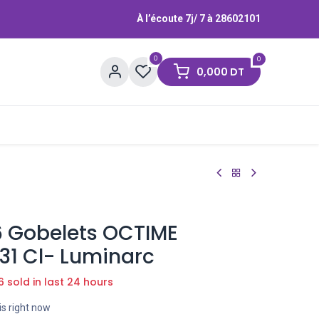
À l’écoute 7j/ 7 à
28602101
0
0
0,000
DT
Contactez-nous
Marques
6 Gobelets OCTIME
31 Cl- Luminarc
6 sold in last 24 hours
is right now