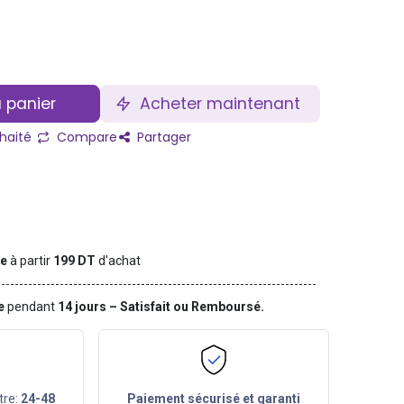
 panier
Acheter maintenant
uhaité
Compare
Partager
te
à partir
199 DT
d'achat
ge
pendant
14 jours – Satisfait ou Remboursé.
tre:
24-48
Paiement sécurisé et garanti