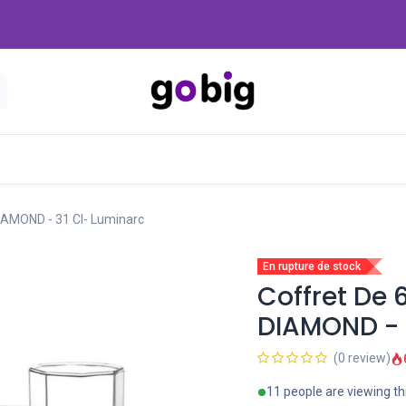
Nouveautés
Promo
-20 Dinars
Blog
IAMOND - 31 Cl- Luminarc
En rupture de stock
Coffret De 
DIAMOND - 
(0 review)
11 people are viewing th