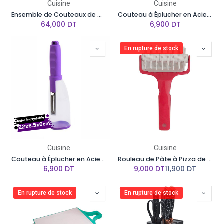
Cuisine
Cuisine
Ensemble de Couteaux de Cuisine 7 Pièces avec Support, TUOMEI Motif 1
Couteau à Éplucher en Acier Inoxydable, avec Boîte de Rangement -Vert
64,000
DT
6,900
DT
En rupture de stock
Cuisine
Cuisine
Couteau à Éplucher en Acier Inoxydable avec Boîte de Rangement-violet
Rouleau de Pâte à Pizza de Haute Qualité - Docker
6,900
DT
9,000
DT
11,900
DT
En rupture de stock
En rupture de stock