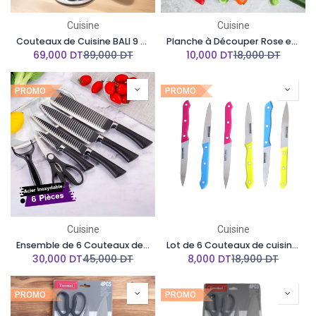
Cuisine
Cuisine
Couteaux de Cuisine BALI 9 Pièces avec Poignée en Rouge et Doré
Planche à Découper Rose en Plastique Alimentaire
69,000
DT
89,000
DT
10,000
DT
18,000
DT
PROMO
PROMO
Cuisine
Cuisine
Ensemble de 6 Couteaux de Cuisine en Acier Inoxydable EVRYEALTH
Lot de 6 Couteaux de cuisine Multi-couleur
30,000
DT
45,000
DT
8,000
DT
18,900
DT
PROMO
PROMO