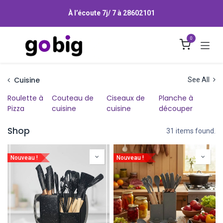
Se rendre au contenu
À l’écoute 7j/ 7 à
28602101
0
Cuisine
See All
Roulette à
Couteau de
Ciseaux de
Planche à
Pizza
cuisine
cuisine
découper
Shop
31 items found.
Nouveau !
Nouveau !