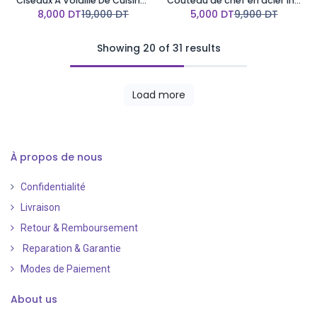
Ciseaux À Volaille De Cuisine-Stainless Steel
Couteau de chef en acier inoxydable - 20 cm (8") Rouge
8,000
DT
19,000
DT
5,000
DT
9,900
DT
Showing 20 of 31 results
Load more
À propos de nous
Confidentialité
Livraison
Retour & Remboursement
Reparation & Garantie
Modes de Paiement
​
About us