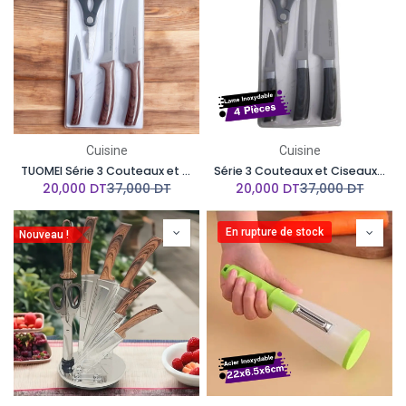
Cuisine
Cuisine
TUOMEI Série 3 Couteaux et Ciseaux R-12 (Marron )
Série 3 Couteaux et Ciseaux TUOMEI R-10 (Gris )
20,000
DT
37,000
DT
20,000
DT
37,000
DT
En rupture de stock
Nouveau !