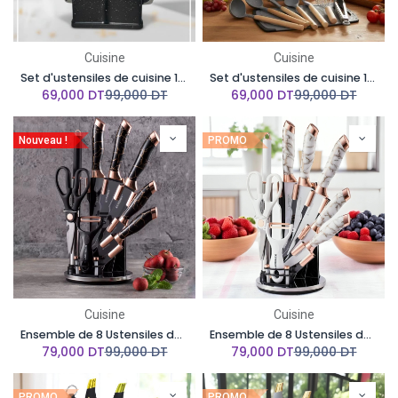
Cuisine
Cuisine
Set d'ustensiles de cuisine 19 pièces en silicone - Noir
Set d'ustensiles de cuisine 19 pièces en silicone - Gris
69,000
DT
99,000
DT
69,000
DT
99,000
DT
Nouveau !
PROMO
Cuisine
Cuisine
Ensemble de 8 Ustensiles de Cuisine KUNSION en Acier Inoxydable avec Un Support Rotatif - Noir & Or Rose
Ensemble de 8 Ustensiles de Cuisine KUNSION en Acier Inoxydable avec Un Support Rotatif - Blanc & Or Rose
79,000
DT
99,000
DT
79,000
DT
99,000
DT
PROMO
PROMO