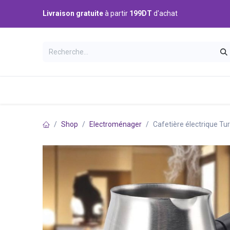
Se rendre au contenu
Livraison gratuite
à partir
199DT
d'achat
Catégories
Accueil
Boutique
Shop
Electroménager
Cafetière électrique T