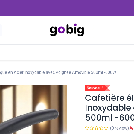
Nouveautés
Promo
-20 Dinars
Blog
urque en Acier Inoxydable avec Poignée Amovible 500ml -600W
Nouveau !
Cafetière é
Inoxydable
500ml -60
(0 review)