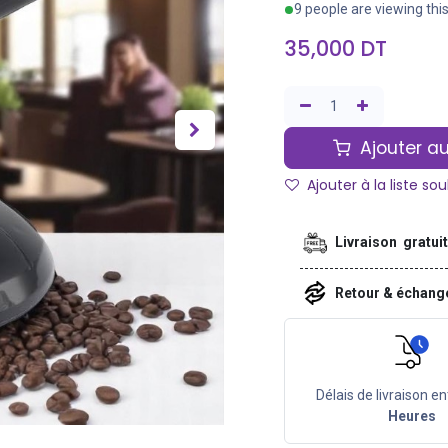
9 people are viewing thi
35,000
DT
Ajouter au
Ajouter à la liste so
Livraison gratui
Retour & échan
Délais de livraison en
Heures