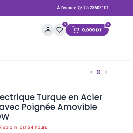
À l’écoute 7j/ 7 à
28602101
0
0
0,000
DT
Contactez-nous
Marques
lectrique Turque en Acier
 avec Poignée Amovible
0W
7 sold in last 24 hours