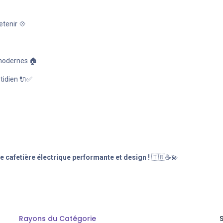
etenir 💠
 modernes 🏠
otidien 🔌✅
 cafetière électrique performante et design !
🇹🇷☕💫
Rayons du Catégorie