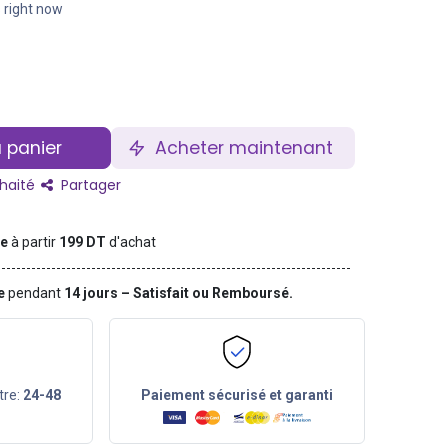
s right now
 panier
Acheter maintenant
uhaité
Partager
te
à partir
199 DT
d'achat
ge
pendant
14 jours – Satisfait ou Remboursé.
tre:
24-48
Paiement sécurisé et garanti