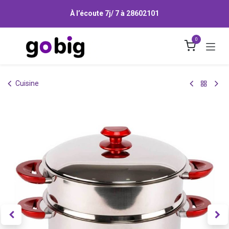
Se rendre au contenu
À l’écoute 7j/ 7 à
28602101
0
Cuisine