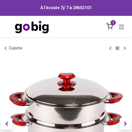
Se rendre au contenu
À l’écoute 7j/ 7 à
28602101
0
Cuisine