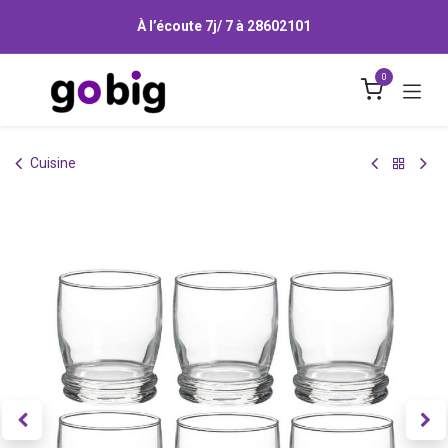
Se rendre au contenu
À l’écoute 7j/ 7 à
28602101
0
Cuisine