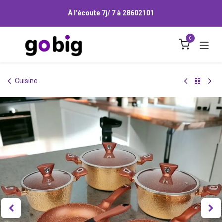
Se rendre au contenu
À l’écoute 7j/ 7 à
28602101
0
Cuisine