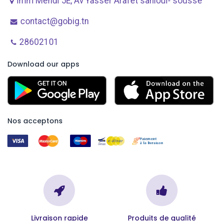
Imm Mehdi 5E, Av ​Yasser Arafet sahloul- sousse
contact@gobig.tn
28602101
Download our apps
Nos acceptons
Livraison rapide
Produits de qualité