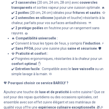
✔️
3 casseroles
(20 cm, 24 cm, 28 cm) avec
couvercles
transparents
et sorties vapeur pour une cuisson optimale. 🔥
✔️
2 poêles
(20 cm, 24 cm) idéales pour
fritures et sautés
. 🥘
✔️
2 ustensiles en silicone
(spatule et louche) résistants à la
chaleur, parfaits pour vos surfaces antiadhésives. 🍴
✔️
2 protège-poêles
en feutrine pour un rangement sans
rayures. 🧽
🔥
Compatibilité universelle :
✔️ Convient à tous les types de feux, y compris
l’induction
. ⚡
✔️
Sans PFOA
, pour une cuisine plus
saine et sécurisée
. 🛡️
💎
Praticité et confort :
✔️ Poignées ergonomiques, résistantes à la chaleur pour un
confort optimal
. ✋
✔️
Entretien facile
: Compatible avec le
lave-vaisselle
ou un
simple lavage à la main. 🧼
💖
Pourquoi choisir ce service BAROLY ?
Ajoutez une touche de
luxe et de praticité
à votre cuisine ! Que ce
soit pour des repas quotidiens ou des occasions spéciales, cet
ensemble avec son effet cuivre élégant et ses matériaux de
qualité vous offre une
expérience culinaire exceptionnelle
. 🎁🎉