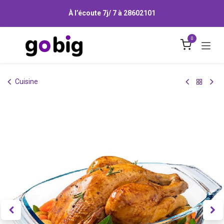
Se rendre au contenu
À l’écoute 7j/ 7 à
28602101
0
Cuisine