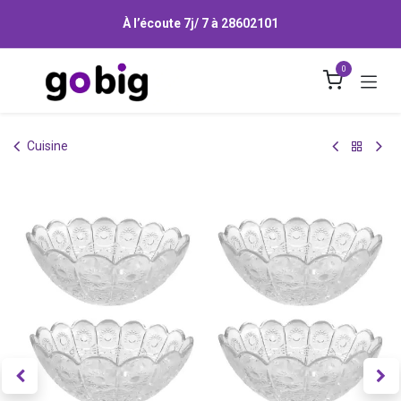
Se rendre au contenu
À l’écoute 7j/ 7 à
28602101
0
Cuisine