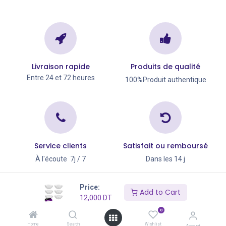
Livraison rapide
Produits de qualité
Entre 24 et 72 heures
100%Produit authentique
Service clients
Satisfait ou remboursé
À l'écoute 7j / 7
Dans les 14 j
Copyright © Go Big 2026
Price:
Add to Cart
12,000
DT
0
Home
Search
Wishlist