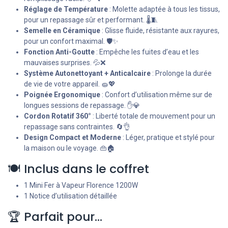
Réglage de Température
: Molette adaptée à tous les tissus,
pour un repassage sûr et performant. 🌡️🧵
Semelle en Céramique
: Glisse fluide, résistante aux rayures,
pour un confort maximal. 🛡️✨
Fonction Anti-Goutte
: Empêche les fuites d’eau et les
mauvaises surprises. 💦❌
Système Autonettoyant + Anticalcaire
: Prolonge la durée
de vie de votre appareil. 🧽💖
Poignée Ergonomique
: Confort d’utilisation même sur de
longues sessions de repassage. ✋💎
Cordon Rotatif 360°
: Liberté totale de mouvement pour un
repassage sans contraintes. 🔄👌
Design Compact et Moderne
: Léger, pratique et stylé pour
la maison ou le voyage. 👜🏠
🍽️ Inclus dans le coffret
1 Mini Fer à Vapeur Florence 1200W
1 Notice d’utilisation détaillée
🏆 Parfait pour…