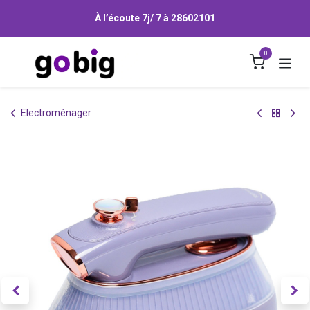
Se rendre au contenu
À l’écoute 7j/ 7 à
28602101
0
Electroménager