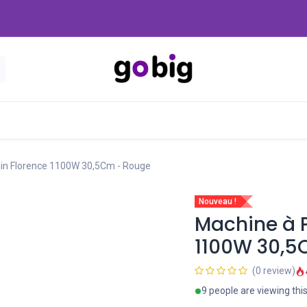
Nouveautés
Promo
-20 Dinars
Blog
ain Florence 1100W 30,5Cm - Rouge
Nouveau !
Machine à P
1100W 30,5
(0 review)
9 people are viewing thi