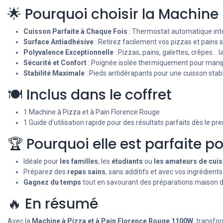
🌟 Pourquoi choisir la Machine
Cuisson Parfaite à Chaque Fois
: Thermostat automatique int
Surface Antiadhésive
: Retirez facilement vos pizzas et pains s
Polyvalence Exceptionnelle
: Pizzas, pains, galettes, crêpes… la
Sécurité et Confort
: Poignée isolée thermiquement pour manipu
Stabilité Maximale
: Pieds antidérapants pour une cuisson stabl
🍽️ Inclus dans le coffret
1 Machine à Pizza et à Pain Florence Rouge
1 Guide d’utilisation rapide pour des résultats parfaits dès le pr
🏆 Pourquoi elle est parfaite p
Idéale pour
les familles
, les
étudiants
ou
les amateurs de cui
Préparez des
repas sains
, sans additifs et avec vos ingrédients
Gagnez du temps
tout en savourant des préparations maison dé
🔥 En résumé
Avec la
Machine à Pizza et à Pain Florence Rouge 1100W
, transfo