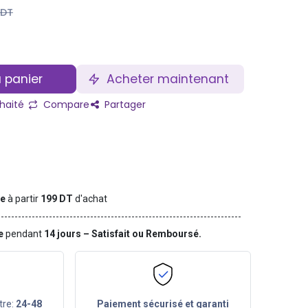
DT
 panier
Acheter maintenant
uhaité
Compare
Partager
te
à partir
199 DT
d'achat
ge
pendant
14 jours – Satisfait ou Remboursé.
tre:
24-48
Paiement sécurisé et garanti