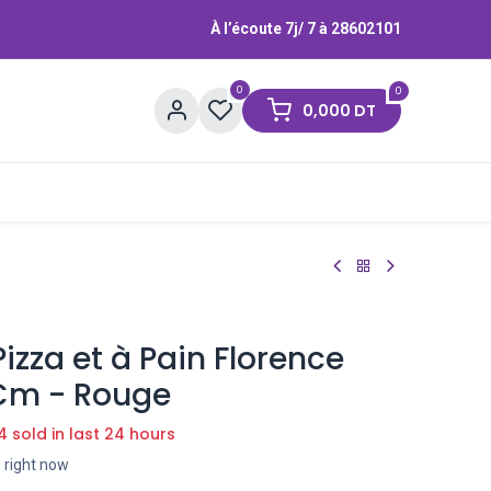
À l’écoute 7j/ 7 à
28602101
0
0
0,000
DT
Contactez-nous
Marques
izza et à Pain Florence
Cm - Rouge
4 sold in last 24 hours
s right now