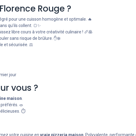
 Florence Rouge ?
égré pour une cuisson homogène et optimale. 🔥
ans qu’ils collent. 🍞✨
issez libre cours à votre créativité culinaire ! 🥖🥞
ler sans risque de brûlure. ✋❄️
e et sécurisée. ⚖️
emier jour
our vous ?
sine maison
.
 préférés. 🥗
licieuses. ⏱️
rmez votre cuisine en
vraie pizzeria maison
. Polyvalente, performante 