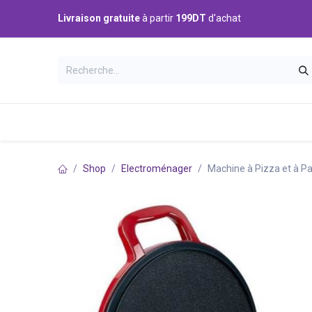
Se rendre au contenu
Livraison gratuite
à partir
199DT
d'achat
Catégories
Accueil
Boutique
Shop
Electroménager
Machine à Pizza et à P