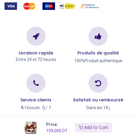
Livraison rapide
Produits de qualité
Entre 24 et 72 heures
100%Produit authentique
Service clients
Satisfait ou remboursé
À l'écoute 7j / 7
Dans les 14 j
Copyright © Go Big 2026
Price:
Add to Cart
109,000
DT