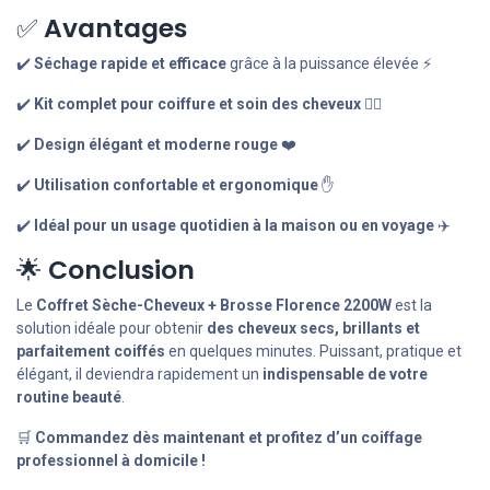
✅
Avantages
✔️
Séchage rapide et efficace
grâce à la puissance élevée ⚡
✔️
Kit complet pour coiffure et soin des cheveux
💇‍♀️
✔️
Design élégant et moderne rouge
❤️
✔️
Utilisation confortable et ergonomique
✋
✔️
Idéal pour un usage quotidien à la maison ou en voyage
✈️
🌟
Conclusion
Le
Coffret Sèche-Cheveux + Brosse Florence 2200W
est la
solution idéale pour obtenir
des cheveux secs, brillants et
parfaitement coiffés
en quelques minutes. Puissant, pratique et
élégant, il deviendra rapidement un
indispensable de votre
routine beauté
.
🛒
Commandez dès maintenant et profitez d’un coiffage
professionnel à domicile !