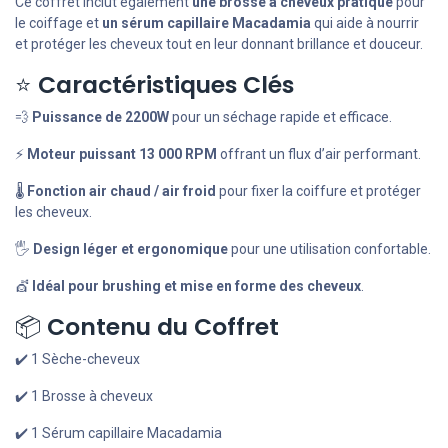
Ce coffret inclut également
une brosse à cheveux pratique
pour
le coiffage et
un sérum capillaire Macadamia
qui aide à nourrir
et protéger les cheveux tout en leur donnant brillance et douceur.
⭐
Caractéristiques Clés
💨
Puissance de 2200W
pour un séchage rapide et efficace.
⚡
Moteur puissant 13 000 RPM
offrant un flux d’air performant.
🌡
Fonction air chaud / air froid
pour fixer la coiffure et protéger
les cheveux.
🖐
Design léger et ergonomique
pour une utilisation confortable.
💇
Idéal pour brushing et mise en forme des cheveux
.
📦
Contenu du Coffret
✔️ 1 Sèche-cheveux
✔️ 1 Brosse à cheveux
✔️ 1 Sérum capillaire Macadamia