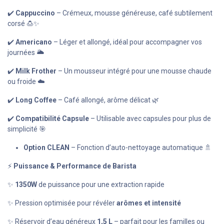
✔️
Cappuccino
– Crémeux, mousse généreuse, café subtilement
corsé 🍮✨
✔️
Americano
– Léger et allongé, idéal pour accompagner vos
journées 🌥️
✔️
Milk Frother
– Un mousseur intégré pour une mousse chaude
ou froide ☁️
✔️
Long Coffee
– Café allongé, arôme délicat 🌿
✔️
Compatibilité Capsule
– Utilisable avec capsules pour plus de
simplicité 🎯
Option CLEAN
– Fonction d’auto-nettoyage automatique 🚿
⚡
Puissance & Performance de Barista
✨
1350W
de puissance pour une extraction rapide
✨ Pression optimisée pour révéler
arômes et intensité
✨ Réservoir d’eau généreux
1,5 L
– parfait pour les familles ou