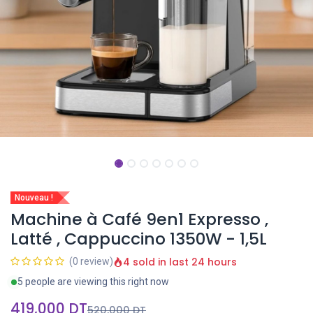
Nouveau !
Machine à Café 9en1 Expresso ,
Latté , Cappuccino 1350W - 1,5L
4 sold in last 24 hours
(0 review)
5 people are viewing this right now
419,000
DT
520,000
DT