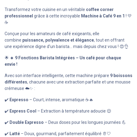
Transformez votre cuisine en un véritable
coffee corner
professionnel
grâce à cette incroyable
Machine à Café 9 en 1
! 💛
☕
Conçue pour les amateurs de café exigeants, elle
combine
puissance, polyvalence et élégance
, tout en offrant
une expérience digne d’un barista… mais depuis chez vous ! 😍👌
🌟
🔹 9 Fonctions Barista Intégrées – Un café pour chaque
envie !
Avec son interface intelligente, cette machine prépare
9 boissons
différentes
, chacune avec une extraction parfaite et une mousse
crémeuse ☁️✨ :
✔️
Expresso
– Court, intense, aromatique ☕🔥
✔️
Express Cool
– Extraction à température adoucie 😌
✔️
Double Expresso
– Deux doses pour les longues journées 💪
✔️
Latté
– Doux, gourmand, parfaitement équilibré 🥛🤍