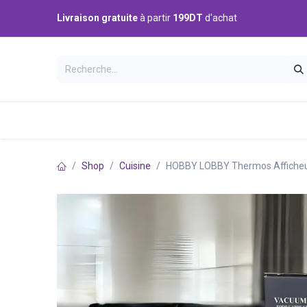
Se rendre au contenu
Livraison gratuite
à partir
199DT
d'achat
Catégories
Accueil
Boutique
Shop
Cuisine
HOBBY LOBBY Thermos Afficheur