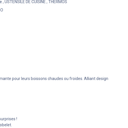
ne
,
USTENSILE DE CUISINE
,
THERMOS
MO
mante pour leurs boissons chaudes ou froides. Alliant design
urprises !
obelet.