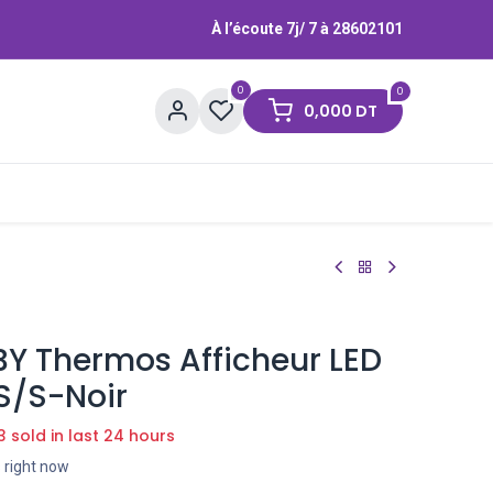
À l’écoute 7j/ 7 à
28602101
0
0
0,000
DT
Contactez-nous
Marques
Y Thermos Afficheur LED
S/S-Noir
3 sold in last 24 hours
s right now