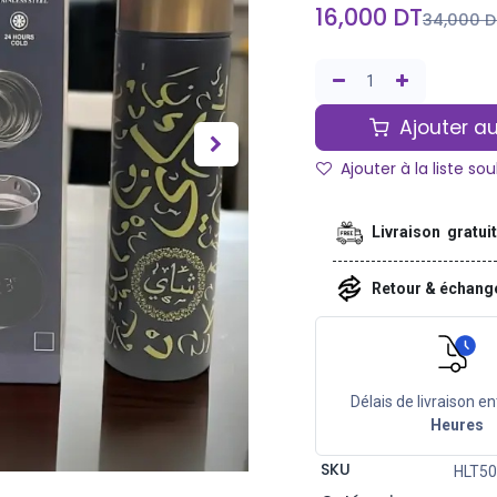
16,000
DT
34,000
D
Ajouter au
Ajouter à la liste so
Livraison gratui
Retour & échan
Délais de livraison en
Heures
SKU
HLT50