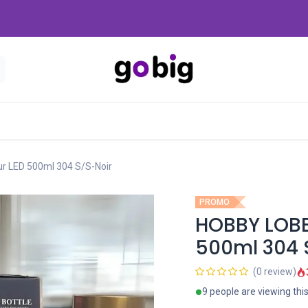
Nouveautés
Promo
-20 Dinars
Blog
 LED 500ml 304 S/S-Noir
PROMO
HOBBY LOBB
500ml 304 
(0 review)
9 people are viewing thi