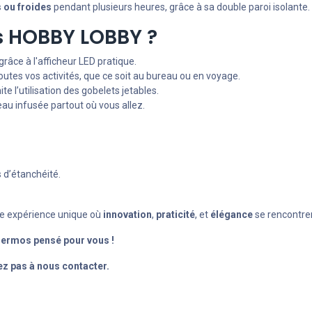
 ou froides
pendant plusieurs heures, grâce à sa double paroi isolante.
os HOBBY LOBBY ?
râce à l'afficheur LED pratique.
outes vos activités, que ce soit au bureau ou en voyage.
e l’utilisation des gobelets jetables.
 eau infusée partout où vous allez.
s d’étanchéité.
une expérience unique où
innovation
,
praticité
, et
élégance
se rencontre
hermos pensé pour vous !
ez pas à nous contacter.