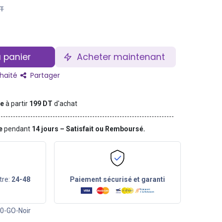
T
 panier
Acheter maintenant
uhaité
Partager
te
à partir
199 DT
d'achat
ge
pendant
14 jours – Satisfait ou Remboursé.
tre:
24-48
Paiement sécurisé et garanti
0-GO-Noir