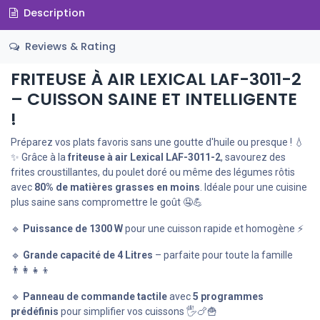
Description
Reviews & Rating
FRITEUSE À AIR LEXICAL LAF-3011-2
– CUISSON SAINE ET INTELLIGENTE
!
Préparez vos plats favoris sans une goutte d'huile ou presque ! 💧
✨ Grâce à la
friteuse à air Lexical LAF-3011-2
, savourez des
frites croustillantes, du poulet doré ou même des légumes rôtis
avec
80% de matières grasses en moins
. Idéale pour une cuisine
plus saine sans compromettre le goût 🤤💪
🔹
Puissance de 1300 W
pour une cuisson rapide et homogène ⚡
🔹
Grande capacité de 4 Litres
– parfaite pour toute la famille
👨‍👩‍👧‍👦
🔹
Panneau de commande tactile
avec
5 programmes
prédéfinis
pour simplifier vos cuissons 🖐️🍗🍟