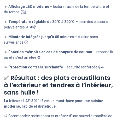
🔹
Affichage LED moderne
– lecture facile de la température et
du temps ⏱️🌡️
🔹
Température réglable de 80°C à 200°C
– pour des cuissons
polyvalentes 🌽🥩🥐
🔹
Minuterie intégrée jusqu’à 60 minutes
– cuisine sans
surveillance 🕒
🔹
Fonction mémoire en cas de coupure de courant
– reprend là
où elle s’est arrêtée 🔁
🔹
Protection contre la surchauffe
– sécurité renforcée 🔒🔥
✅
Résultat : des plats croustillants
à l’extérieur et tendres à l’intérieur,
sans huile !
La friteuse LAF-3011-2 est un must-have pour une cuisine
moderne, rapide et diététique.
🛒 Commandez maintenant et profitez d’une nouvelle manière de