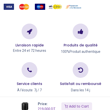
Livraison rapide
Produits de qualité
Entre 24 et 72 heures
100%Produit authentique
Service clients
Satisfait ou remboursé
À l'écoute 7j / 7
Dans les 14 j
Copyright © Go Big 2026
Price:
Add to Cart
219,000
DT