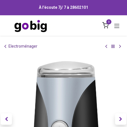
Se rendre au contenu
À l’écoute 7j/ 7 à
28602101
0
Electroménager