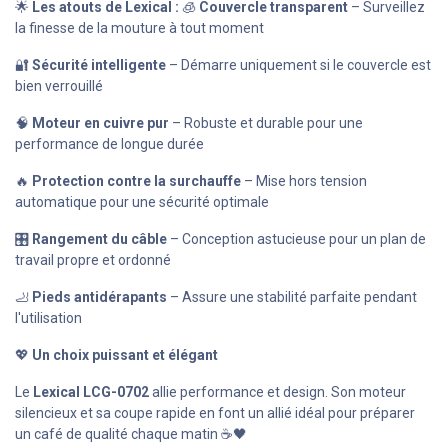
🌟
Les atouts de Lexical :
🧊
Couvercle transparent
– Surveillez
la finesse de la mouture à tout moment
🔐
Sécurité intelligente
– Démarre uniquement si le couvercle est
bien verrouillé
🧠
Moteur en cuivre pur
– Robuste et durable pour une
performance de longue durée
🔥
Protection contre la surchauffe
– Mise hors tension
automatique pour une sécurité optimale
🎛️
Rangement du câble
– Conception astucieuse pour un plan de
travail propre et ordonné
🦶
Pieds antidérapants
– Assure une stabilité parfaite pendant
l'utilisation
💖
Un choix puissant et élégant
Le
Lexical LCG-0702
allie performance et design. Son moteur
silencieux et sa coupe rapide en font un allié idéal pour préparer
un café de qualité chaque matin ☕🖤