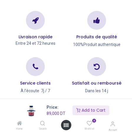
Livraison rapide
Produits de qualité
Entre 24 et 72 heures
100%Produit authentique
Service clients
Satisfait ou remboursé
À l'écoute 7j / 7
Dans les 14 j
Copyright © Go Big 2026
Price:
Add to Cart
89,000
DT
0
Home
Search
Wishlist
Account