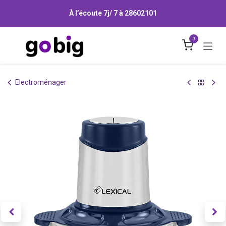
Se rendre au contenu
À l’écoute 7j/ 7 à
28602101
0
Electroménager