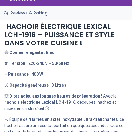
Reviews & Rating
HACHOIR ÉLECTRIQUE LEXICAL
LCH-1916 – PUISSANCE ET STYLE
DANS VOTRE CUISINE !
🔵
Couleur élégante : Bleu
🔌
Tension : 220-240 V ~ 50/60 Hz
⚡
Puissance : 400 W
🥣
Capacité généreuse : 3 Litres
💥
Dites adieu aux longues heures de préparation !
Avec le
hachoir électrique Lexical LCH-1916
, découpez, hachez et
mixez en un clin d'œil 🕒.
🔪 Équipé de
4 lames en acier inoxydable ultra-tranchantes
, ce
hachoir assure un résultat parfait en quelques secondes. Que ce
soit pour de la viande, des légumes, des herbes ou même des