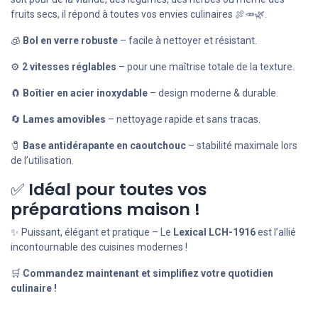
fruits secs, il répond à toutes vos envies culinaires 🍖🥕🌿.
🧊
Bol en verre robuste
– facile à nettoyer et résistant.
⚙️
2 vitesses réglables
– pour une maîtrise totale de la texture.
🧲
Boîtier en acier inoxydable
– design moderne & durable.
🔄
Lames amovibles
– nettoyage rapide et sans tracas.
🧷
Base antidérapante en caoutchouc
– stabilité maximale lors
de l’utilisation.
✅
Idéal pour toutes vos
préparations maison !
✨ Puissant, élégant et pratique – Le
Lexical LCH-1916
est l’allié
incontournable des cuisines modernes !
🛒
Commandez maintenant et simplifiez votre quotidien
culinaire !