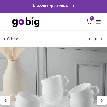
Se rendre au contenu
À l’écoute 7j/ 7 à
28602101
0
Cuisine