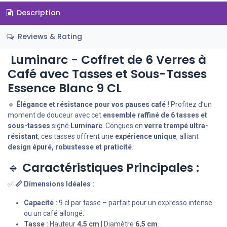
Description
Reviews & Rating
Luminarc - Coffret de 6 Verres à
Café avec Tasses et Sous-Tasses
Essence Blanc 9 CL
🔹
Élégance et résistance pour vos pauses café !
Profitez d’un
moment de douceur avec cet
ensemble raffiné de 6 tasses et
sous-tasses
signé
Luminarc
. Conçues en
verre trempé ultra-
résistant
, ces tasses offrent une
expérience unique
, alliant
design épuré, robustesse et praticité
.
🔹
Caractéristiques Principales :
✅
📏 Dimensions Idéales :
Capacité :
9 cl par tasse – parfait pour un expresso intense
ou un café allongé.
Tasse :
Hauteur
4,5 cm
| Diamètre
6,5 cm
.