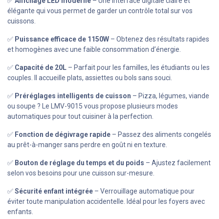
✅
Affichage LED moderne
– Une interface digitale claire et
élégante qui vous permet de garder un contrôle total sur vos
cuissons.
✅
Puissance efficace de 1150W
– Obtenez des résultats rapides
et homogènes avec une faible consommation d’énergie.
✅
Capacité de 20L
– Parfait pour les familles, les étudiants ou les
couples. Il accueille plats, assiettes ou bols sans souci.
✅
Préréglages intelligents de cuisson
– Pizza, légumes, viande
ou soupe ? Le LMV-9015 vous propose plusieurs modes
automatiques pour tout cuisiner à la perfection.
✅
Fonction de dégivrage rapide
– Passez des aliments congelés
au prêt-à-manger sans perdre en goût ni en texture.
✅
Bouton de réglage du temps et du poids
– Ajustez facilement
selon vos besoins pour une cuisson sur-mesure.
✅
Sécurité enfant intégrée
– Verrouillage automatique pour
éviter toute manipulation accidentelle. Idéal pour les foyers avec
enfants.