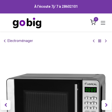
Se rendre au contenu
À l’écoute 7j/ 7 à
28602101
0
Electroménager