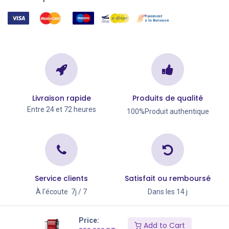
Livraison rapide
Produits de qualité
Entre 24 et 72 heures
100%Produit authentique
Service clients
Satisfait ou remboursé
À l'écoute 7j / 7
Dans les 14 j
Copyright © Go Big 2026
Price:
Add to Cart