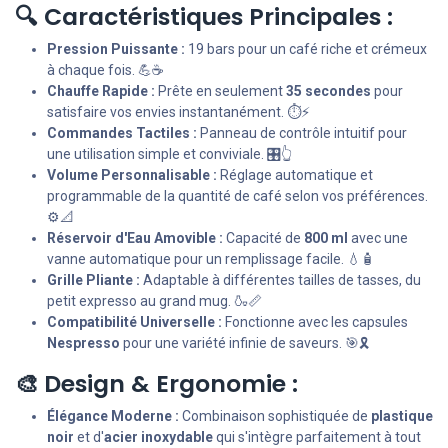
🔍 Caractéristiques Principales :
Pression Puissante :
19 bars pour un café riche et crémeux
à chaque fois. 💪☕️
Chauffe Rapide :
Prête en seulement
35 secondes
pour
satisfaire vos envies instantanément. ⏱️⚡
Commandes Tactiles :
Panneau de contrôle intuitif pour
une utilisation simple et conviviale. 🎛️👆
Volume Personnalisable :
Réglage automatique et
programmable de la quantité de café selon vos préférences.
⚙️📐
Réservoir d'Eau Amovible :
Capacité de
800 ml
avec une
vanne automatique pour un remplissage facile. 💧🧴
Grille Pliante :
Adaptable à différentes tailles de tasses, du
petit expresso au grand mug. 🍶📏
Compatibilité Universelle :
Fonctionne avec les capsules
Nespresso
pour une variété infinie de saveurs. 🎯🎗️
🎨 Design & Ergonomie :
Élégance Moderne :
Combinaison sophistiquée de
plastique
noir
et d'
acier inoxydable
qui s'intègre parfaitement à tout