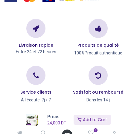
Livraison rapide
Produits de qualité
Entre 24 et 72 heures
100%Produit authentique
Service clients
Satisfait ou remboursé
À l'écoute 7j / 7
Dans les 14 j
Copyright © Go Big 2026
Price:
Add to Cart
24,000
DT
0