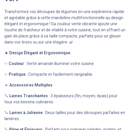
Transformez vos découpes de légumes en une expérience rapide
et agréable grâce à cette mandoline multifonctionnelle au design
élégant et ergonomique ! Sa couleur verte vibrante ajoute une
touche de fraîcheur et de vitalité à votre cuisine, tout en offrant un
gain de place grâce à sa taille compacte, parfaite pour se glisser
dans vos tiroirs ou sur une étagère. 🌿
🔹 Design Élégant et Ergonomique
✨
Couleur
: Verte amande illuminer votre cuisine.
✨
Pratique
: Compacte et facilement rangeable.
🔹
Accessoires Multiples
🔪
Lames Tranchantes
: 3 épaisseurs (fin, moyen, épais) pour
tous vos besoins culinaires.
🔪
Lames à Julienne
: Deux tailles pour des découpes parfaites en
lanières.
🔪
Râpe et Éminceur
: Parfaits pour préparer salades, gratins, et