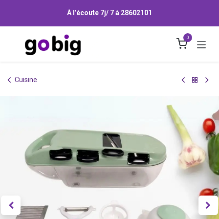
Se rendre au contenu
À l’écoute 7j/ 7 à
28602101
0
Cuisine