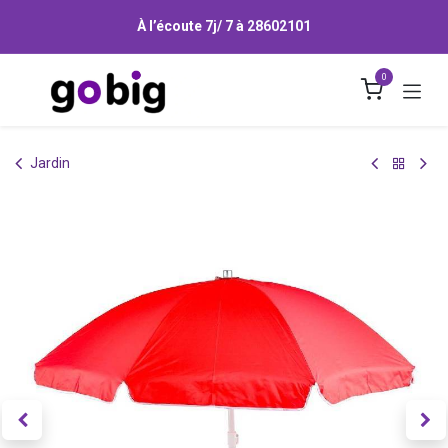
Se rendre au contenu
À l’écoute 7j/ 7 à
28602101
0
Jardin