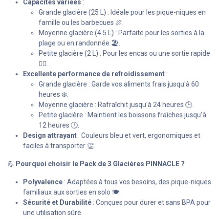
Capacités variées
:
Grande glacière (25 L) : Idéale pour les pique-niques en
famille ou les barbecues 🍖.
Moyenne glacière (4.5 L) : Parfaite pour les sorties à la
plage ou en randonnée 🏖️.
Petite glacière (2 L) : Pour les encas ou une sortie rapide
🚶‍♂️.
Excellente performance de refroidissement
:
Grande glacière : Garde vos aliments frais jusqu'à 60
heures ❄️.
Moyenne glacière : Rafraîchit jusqu'à 24 heures 🕒.
Petite glacière : Maintient les boissons fraîches jusqu'à
12 heures 🕛.
Design attrayant
: Couleurs bleu et vert, ergonomiques et
faciles à transporter 👏.
💪
Pourquoi choisir le Pack de 3 Glacières PINNACLE ?
Polyvalence
: Adaptées à tous vos besoins, des pique-niques
familiaux aux sorties en solo 🍽️.
Sécurité et Durabilité
: Conçues pour durer et sans BPA pour
une utilisation sûre.