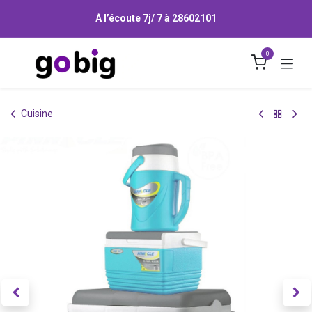
Se rendre au contenu
À l’écoute 7j/ 7 à
28602101
0
Cuisine