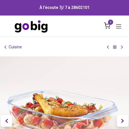
Se rendre au contenu
À l’écoute 7j/ 7 à
28602101
0
Cuisine