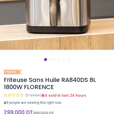
PROMO
Friteuse Sans Huile RA840DS 8L
1800W FLORENCE
4 sold in last 24 hours
(0 review)
3 people are viewing this right now
299,000
DT
369,000
DT