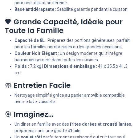
pour une utilisation sereine.
Base antidérapante
: Stabilité garantie pendant la cuisson.
🖤
Grande Capacité, Idéale pour
Toute la Famille
Capacité de 8L
: Préparez des portions généreuses, parfait
pour les familles nombreuses ou les grandes occasions.
Couleur Noir Élégant
: Un design moderne qui s’intègre
harmonieusement dans toutes les cuisines.
Poids :
7,2 kg |
Dimensions d’emballage :
41 x 35,5 x 41,3
cm
🧼
Entretien Facile
Nettoyage simplifié grâce au panier amovible compatible
avec le lave-vaisselle.
🎯
Imaginez...
Un dîner en famille avec des
frites dorées et croustillantes
,
préparées sans une goutte d’huile.
Un
poulet rôti
parfaitement assaisonné qui cuit tout seul