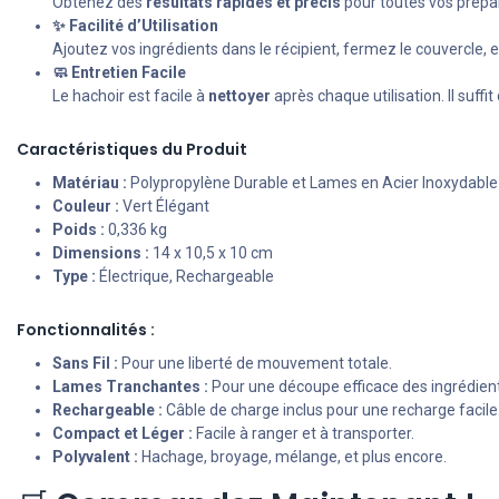
Obtenez des
résultats rapides et précis
pour toutes vos prépa
✨ Facilité d’Utilisation
Ajoutez vos ingrédients dans le récipient, fermez le couvercle,
🧼 Entretien Facile
Le hachoir est facile à
nettoyer
après chaque utilisation. Il suffi
Caractéristiques du Produit
Matériau :
Polypropylène Durable et Lames en Acier Inoxydable
Couleur :
Vert Élégant
Poids :
0,336 kg
Dimensions :
14 x 10,5 x 10 cm
Type :
Électrique, Rechargeable
Fonctionnalités :
Sans Fil :
Pour une liberté de mouvement totale.
Lames Tranchantes :
Pour une découpe efficace des ingrédient
Rechargeable :
Câble de charge inclus pour une recharge facile
Compact et Léger :
Facile à ranger et à transporter.
Polyvalent :
Hachage, broyage, mélange, et plus encore.