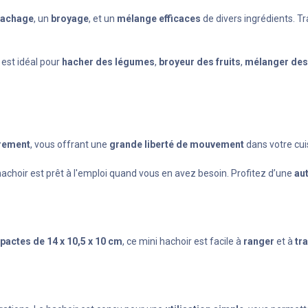
hachage
, un
broyage
, et un
mélange efficaces
de divers ingrédients. T
 est idéal pour
hacher des légumes
,
broyeur des fruits
,
mélanger des
brement
, vous offrant une
grande liberté de mouvement
dans votre cui
 hachoir est prêt à l'emploi quand vous en avez besoin. Profitez d’une
au
actes de 14 x 10,5 x 10 cm
, ce mini hachoir est facile à
ranger
et à
tr