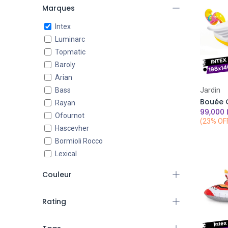
Marques
-
Intex
Luminarc
FILTER
Topmatic
Baroly
Arian
Bass
Jardin
Rayan
99,000
Ofournot
(23% OF
Hascevher
Bormioli Rocco
Lexical
Arcopal
Couleur
Sainteve
Always
Jaune Pastel
Rating
DSP
Violet Pastel
Golden House
4
& above
Noir-Noir