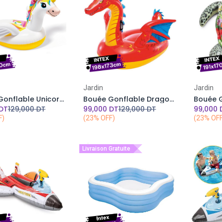
Add to Cart
Add to Cart
Jardin
Jardin
Bouée Gonflable Unicorne A Chevaucher INTEX 198 x 140 x 102 cm
Bouée Gonflable Dragon mystique A Chevaucher INTEX 198 x 173 cm
DT
129,000
DT
99,000
DT
129,000
DT
99,000
F)
(23% OFF)
(23% OF
Livraison Gratuite