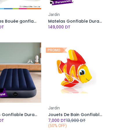
Add to Cart
Jardin
Véhicules Bouée gonflable avion à pistolet à eau Intex -117 X 117 cm -Bleu
Matelas Gonflable Dura-Beam Standard INTEX - 137 x 191 x 25 cm - 2 Personnes
DT
149,000
DT
PROMO
Add to Cart
Jardin
Matelas Gonflable Dura-Beam Standard INTEX - 76 x 191 x 25 cm - 1 Personne
Jouets De Bain Gonflables Poisson Tropical- INTEX 24 cm x 24 cm
DT
7,000
DT
13,900
DT
(50% OFF)