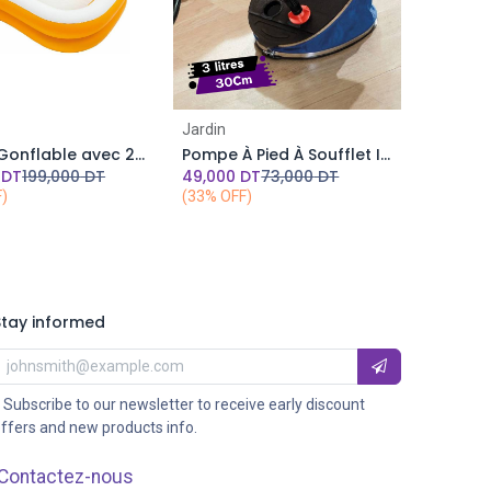
Add to Cart
Jardin
Piscine Gonflable avec 2 Anneaux INTEX 229 x 152 x 48 cm Orange
Pompe À Pied À Soufflet Intex Bleu 30 Cm Intex
DT
199,000
DT
49,000
DT
73,000
DT
F)
(33% OFF)
Stay informed
 Subscribe to our newsletter to receive early discount
ffers and new products info.
Contactez-nous