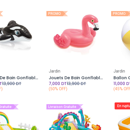
PROMO
PROMO
Add to Cart
Add to Cart
Jardin
Jardin
Jouets De Bain Gonflables Orque-INTEX 33 cm x 21 cm
Jouets De Bain Gonflables Flamant Rose-INTEX 25 cm x 23 cm
T
13,900
DT
7,000
DT
13,900
DT
11,000
D
F)
(50% OFF)
(45% OF
En rupt
Gratuite
Livraison Gratuite