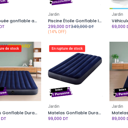
Add to Cart
Add to Cart
Jardin
Jardin
Intex Bouée gonflable avion à pistolet à eau -117 X 117cm -Rouge
Piscine Étoile Gonflable INTEX- 229 x229 x 56 Cm
DT
299,000
DT
349,000
DT
69,000
(14% OFF)
ure de stock
En rupture de stock
Jardin
Jardin
Matelas Gonflable Dura-Beam Standard INTEX - 203 x 152 x 25 cm - 2 Personnes
Matelas Gonflable Dura-Beam Standard INTEX - 99 x 191 x 25cm - 1 Personne
DT
99,000
DT
89,000