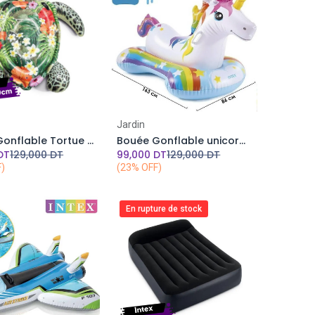
Add to Cart
Add to Cart
Jardin
Bouée Gonflable Tortue Aloha A Chevaucher INTEX 191 x 170 cm
Bouée Gonflable unicorne A Chevaucher INTEX 163x86cm
DT
129,000
DT
99,000
DT
129,000
DT
F)
(23% OFF)
En rupture de stock