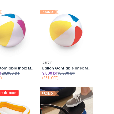
PROMO
Add to Cart
Jardin
Ballon Gonflable Intex Multicolore Design mer - D 61 cm
Ballon Gonflable Intex Multicolore Design mer - D 51 cm
T
20,000
DT
9,000
DT
13,900
DT
F)
(35% OFF)
ure de stock
PROMO