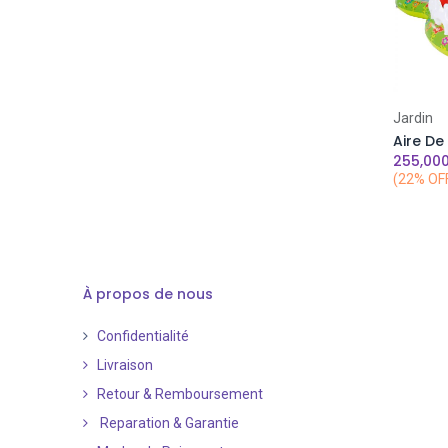
Jaune moutarde
Bleu ciel - rose
orléans marron
flamant rose
Jardin
orléans rose
255,00
plumes
(22% OF
orléans beige
Bleu roi-Noir
Gris-Noir
Beige-Noir
À propos de nous
Cuivre
Confidentialité
Bleu Roi
Livraison
Rouge Amarante
Retour & Remboursement
Reparation & Garantie