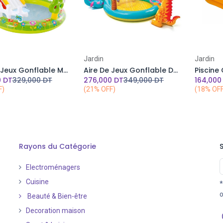
Jardin
Jardin
Aire De Jeux Gonflable Mon Jardin INTEX 290 x 180 x 104 cm
Aire De Jeux Gonflable Dinoland INTEX
0
DT
329,000
DT
276,000
DT
349,000
DT
164,000
F)
(21% OFF)
(18% OF
Rayons du Catégorie
Electroménagers
Cuisine
*
o
Beauté & Bien-être
Decoration maison