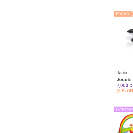
Marron
Vert
PROMO
Vert-millitaire
Vert-pistache
Vert-foncé
Orange
Orange-vert
Transparent
Jardin
Jaune
Rose
7,000
D
(50% OF
Rose-bébé
Rose-dragée
Rose-clair
Livraison 
Blanc
Violet