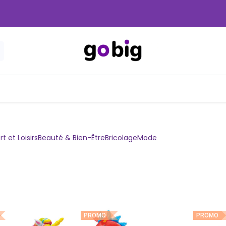
Nouveautés
Promo
-20 Dinars
Blog
t et Loisirs
Beauté & Bien-Être
Bricolage
Mode
PROMO
PROMO