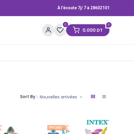
À l’écoute 7j/ 7 à
28602101
0
0
0,000
DT
Contactez-nous
Marques
Sort By :
Nouvelles arrivées
PROMO