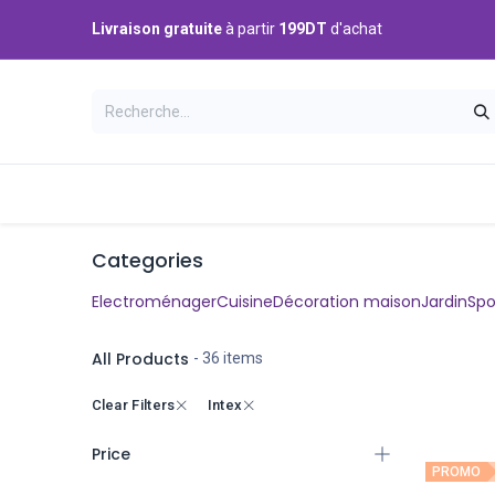
Se rendre au contenu
Livraison gratuite
à partir
199DT
d'achat
Catégories
Accueil
Boutique
Categories
Electroménager
Cuisine
Décoration maison
Jardin
Spor
All Products
- 36 items
Clear Filters
Intex
Price
PROMO