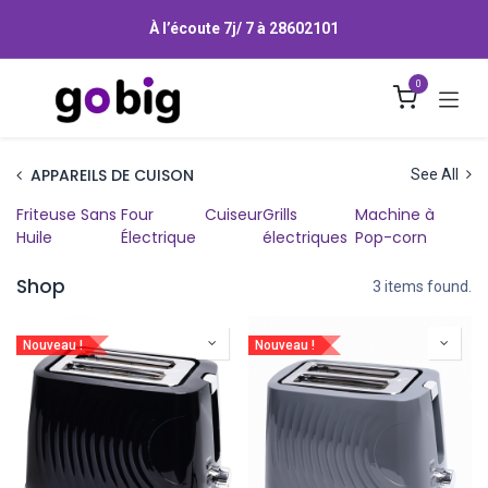
Se rendre au contenu
À l’écoute 7j/ 7 à
28602101
0
APPAREILS DE CUISON
See All
Friteuse Sans
Four
Cuiseur
Grills
Machine à
Huile
Électrique
électriques
Pop-corn
Shop
3 items found.
Nouveau !
Nouveau !