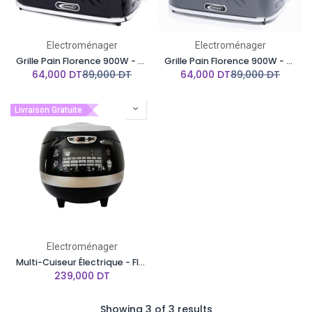
Electroménager
Electroménager
Grille Pain Florence 900W - Noir
Grille Pain Florence 900W - Gris
64,000
DT
89,000
DT
64,000
DT
89,000
DT
Livraison Gratuite
Electroménager
Multi-Cuiseur Électrique - Florence 18 en1-860W
239,000
DT
Showing 3 of 3 results