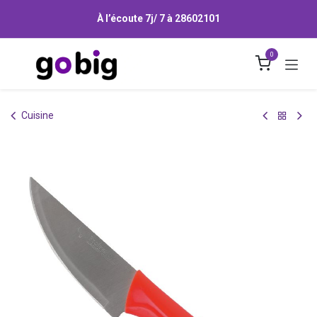
Se rendre au contenu
À l’écoute 7j/ 7 à
28602101
0
Cuisine