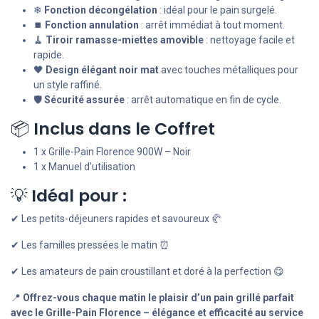
❄
Fonction décongélation
: idéal pour le pain surgelé.
⏹
Fonction annulation
: arrêt immédiat à tout moment.
🧹
Tiroir ramasse-miettes amovible
: nettoyage facile et
rapide.
🖤
Design élégant noir mat
avec touches métalliques pour
un style raffiné.
🛡
Sécurité assurée
: arrêt automatique en fin de cycle.
📦
Inclus dans le Coffret
1 x Grille-Pain Florence 900W – Noir
1 x Manuel d’utilisation
💡
Idéal pour :
✔ Les petits-déjeuners rapides et savoureux 🥐
✔ Les familles pressées le matin ⏰
✔ Les amateurs de pain croustillant et doré à la perfection 😋
📍
Offrez-vous chaque matin le plaisir d’un pain grillé parfait
avec le Grille-Pain Florence – élégance et efficacité au service