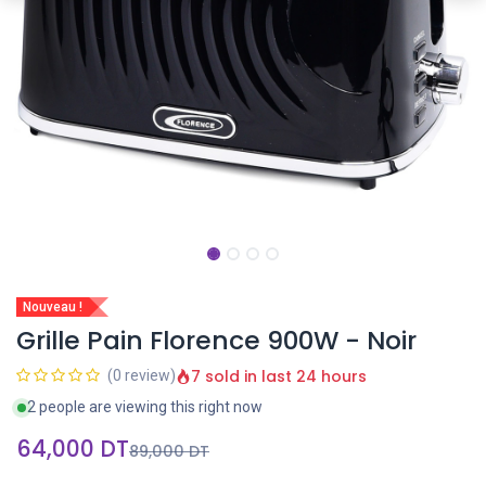
Nouveau !
Grille Pain Florence 900W - Noir
7 sold in last 24 hours
(0 review)
2 people are viewing this right now
64,000
DT
89,000
DT