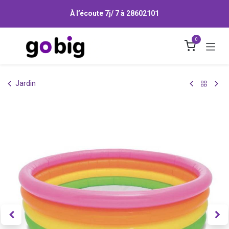
Se rendre au contenu
À l’écoute 7j/ 7 à
28602101
0
Jardin