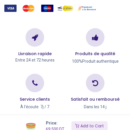
Livraison rapide
Produits de qualité
Entre 24 et 72 heures
100%Produit authentique
Service clients
Satisfait ou remboursé
À l'écoute 7j / 7
Dans les 14 j
Copyright © Go Big 2026
Price:
Add to Cart
69,500
DT