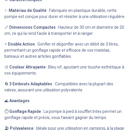
✨
Matériau de Qualité
: Fabriquée en plastique durable, cette
pompe est conçue pour durer et résister à une utilisation régulière.
📏
Dimensions Compactes
: Hauteur de 30 cm et diamètre de 20
cm, ce qui la rend facile à transporter et à ranger.
⚡
Double Action
: Gonfler et dégonfler avec un débit de 3 litres,
permettant un gonflage rapide et efficace de vos matelas,
bateaux et autres articles gonflables.
🎨
Couleur Attrayante
: Bleu vif, ajoutant une touche esthétique à
vos équipements.
🔄
3 Embouts Adaptables
: Compatibles avec la plupart des
valves, assurant une utilisation polyvalente.
🌊
Avantages
⏱️
Gonflage Rapide
: La pompe à pied à soufflet Intex permet un
gonflage rapide et précis, vous faisant gagner du temps.
🏖️
Polyvalence
: Idéale pour une utilisation en camping, à la plage